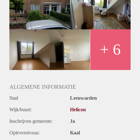
vier andere huisgenoten.
Huurprijs
De huurprijs bedraagt €395,- exclusief.
Vanwege het hoge aantal aanvragen kunnen we niet op
iedereen reageren. Wij nodigen doorgaans circa 5 kandidaten
uit voor een bezichtiging. We kunnen helaas niet iedereen
persoonlijk beantwoorden of uitnodigingen.
+ 6
ALGEMENE INFORMATIE
Stad
Leeuwarden
Wijk/buurt:
Helicon
Inschrijven gemeente:
Ja
Opleverniveau:
Kaal