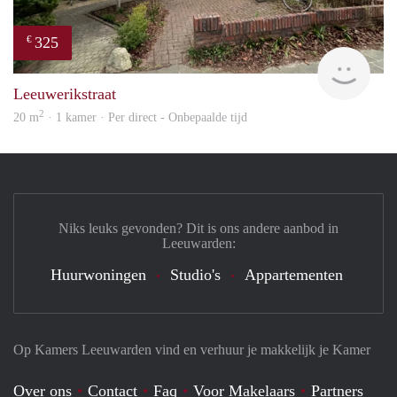
325
€
Reini
Leeuwerikstraat
2
20 m
· 1 kamer · Per direct - Onbepaalde tijd
Niks leuks gevonden? Dit is ons andere aanbod in
Leeuwarden:
Huurwoningen
Studio's
Appartementen
Op Kamers Leeuwarden vind en verhuur je makkelijk je Kamer
Over ons
Contact
Faq
Voor Makelaars
Partners