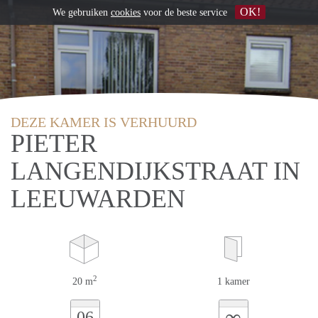
OK!
We gebruiken
cookies
voor de beste service
DEZE KAMER IS VERHUURD
PIETER
LANGENDIJKSTRAAT IN
LEEUWARDEN
2
20 m
1 kamer
∞
06