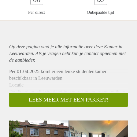
Per direct
Onbepaalde tijd
Op deze pagina vind je alle informatie over deze Kamer in
Leeuwarden. Als je vragen hebt kun je contact opnemen met
de aanbieder.
Per 01-04-2025 komt er een leuke studentenkamer
beschikbaar in Leeuwarden.
Locatie
De Pieterlangedijkstraat ligt in een rustige en groene wijk, op
korte afstand van het centrum. Je hebt alles binnen
LEES MEER MET EEN PAKKET!
handbereik: winkels, openbaar vervoer en gezellige
horecagelegenheden. Ideaal voor werk, studie of vrije tijd
Indeling
De woning heeft een slaapkamer van circa 20 m2. De ruime
achtertuin, keuken, badkamer en toilet worden gedeeld met