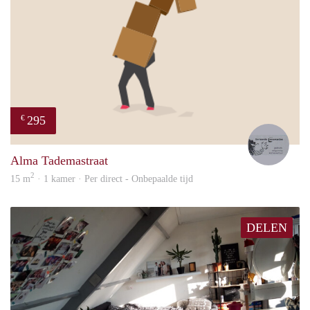
295
€
Lode
Alma Tademastraat
2
15 m
· 1 kamer · Per direct - Onbepaalde tijd
DELEN