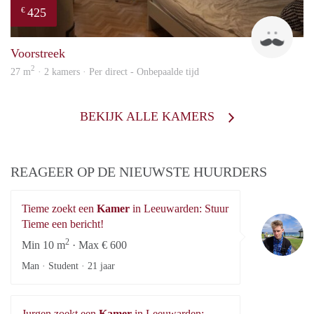
425
€
titu
Voorstreek
2
27 m
· 2 kamers · Per direct - Onbepaalde tijd
BEKIJK ALLE KAMERS
REAGEER OP DE NIEUWSTE HUURDERS
Tieme zoekt een
Kamer
in Leeuwarden: Stuur
Ti
Tieme een bericht!
2
Min 10 m
· Max € 600
Man · Student ·
21 jaar
Jurgen zoekt een
Kamer
in Leeuwarden: