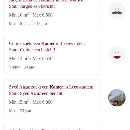
Ju
Stuur Jurgen een bericht!
2
Min 10 m
· Max € 500
Man · Student ·
17 jaar
Corine zoekt een
Kamer
in Leeuwarden:
Co
Stuur Corine een bericht!
2
Min 12 m
· Max € 550
Vrouw ·
64 jaar
Syed Aizaz zoekt een
Kamer
in Leeuwarden:
Sy
Stuur Syed Aizaz een bericht!
2
Min 15 m
· Max € 800
Man ·
23 jaar