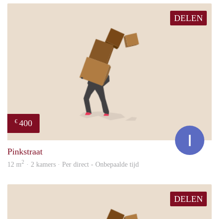
DELEN
400
€
Ina
Pinkstraat
2
12 m
· 2 kamers · Per direct - Onbepaalde tijd
DELEN