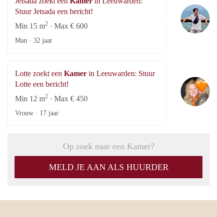
Jetsada zoekt een
Kamer
in Leeuwarden:
Je
Stuur Jetsada een bericht!
2
Min 15 m
· Max € 600
Man ·
32 jaar
Lotte zoekt een
Kamer
in Leeuwarden: Stuur
Lo
Lotte een bericht!
2
Min 12 m
· Max € 450
Vrouw ·
17 jaar
Op zoek naar een Kamer?
MELD JE AAN ALS HUURDER