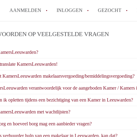
AANMELDEN
INLOGGEN
GEZOCHT
Wat is KamersLeeuwarden?
OORDEN OP VEELGESTELDE VRAGEN
How to translate KamersLeeuw
Berekent KamersLeeuwarden
KamersLeeuwarden?
makelaarsvergoeding/bemiddel
translate KamersLeeuwarden!
Is KamersLeeuwarden verantwo
Kamers in Leeuwarden?
t KamersLeeuwarden makelaarsvergoeding/bemiddelingsvergoeding?
Waar kan ik opletten tijdens e
rsLeeuwarden verantwoordelijk voor de aangeboden Kamer / Kamers 
Leeuwarden?
 ik opletten tijdens een bezichtiging van een Kamer in Leeuwarden?
Alle veelgestelde vragen
amersLeeuwarden met wachtlijsten?
org en hoeveel borg mag een aanbieder vragen?
ls verhuurder hulp van een makelaar in Leeuwarden, kan dat?