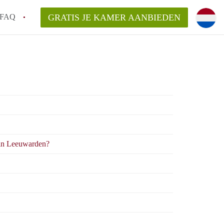
FAQ
GRATIS JE KAMER AANBIEDEN
arden!
ingsvergoeding?
ordelijk voor de aangeboden Kamer /
en bezichtiging van een Kamer in
in Leeuwarden?