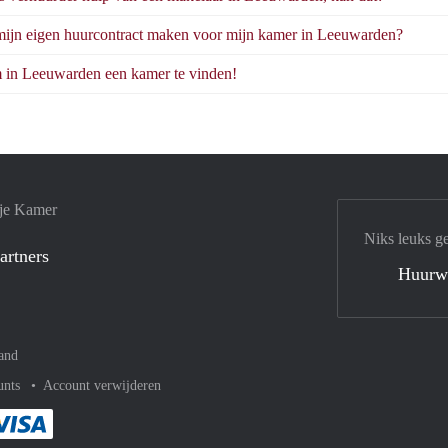
mijn eigen huurcontract maken voor mijn kamer in Leeuwarden?
m in Leeuwarden een kamer te vinden!
 je Kamer
Niks leuks g
artners
Huurw
and
unts
Account verwijderen
met Paypal
kelijk af met Mastercard
ent gemakkelijk af met Meastro
Je rekent gemakkelijk af met Visa