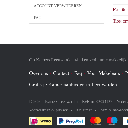
ACCOUNT VERWIJDEREN
Kan ik 
FAQ
Tips: o
Op Kamers Leeuwarden vind en verhuur je makkelijk
Over ons
Contact
Faq
Voor Makelaars
P
Gratis je Kamer aanbieden in Leeuwarden
© 2026 - Kamers Leeuwarden - KvK nr. 02094127 –
Nederl
Voorwaarden & privacy
Disclaimer
Spam & nep-acco
Je rekent gemakkelijk af 
Je rekent gemak
Je rek