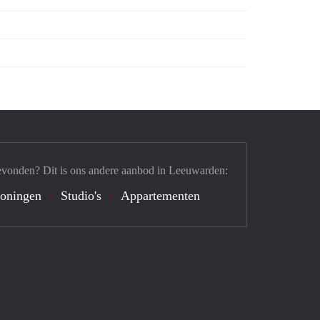
evonden? Dit is ons andere aanbod in Leeuwarden:
oningen
Studio's
Appartementen