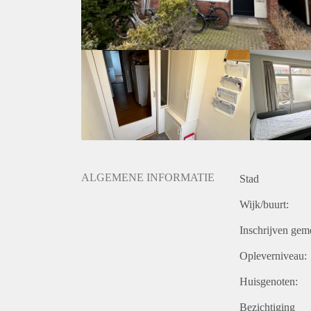
Inschrijving bij de gemeente is mogelijk voor 
Huurcontract voor maximaal 24 maanden.
Heb je interesse in deze nette gemeubileerde kamer
bezichtiging in. Laat in het bericht o.a. je e-mailad
geen bezichtigingen in!
ALGEMENE INFORMATIE
Stad
Wijk/buurt:
Inschrijven gem
Opleverniveau:
Huisgenoten:
Bezichtiging