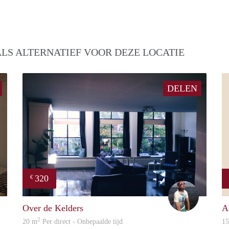
LS ALTERNATIEF VOOR DEZE LOCATIE
DELEN
320
€
titu
Sander
Over de Kelders
A
2
20 m
Per direct - Onbepaalde tijd
1