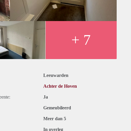
1 persoon;
? Neem dan snel contact met ons op en wij plannen een
res en telefoonnummer achter. Let op: telefonisch plannen wij
+ 7
Leeuwarden
Achter de Hoven
eente:
Ja
Gemeubileerd
Meer dan 5
In overleg