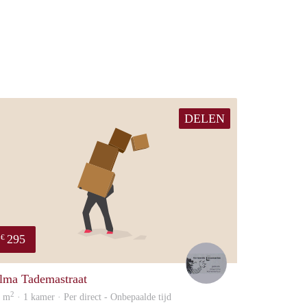
DELEN
295
€
Lodewijk
lma Tademastraat
2
5 m
· 1 kamer · Per direct - Onbepaalde tijd