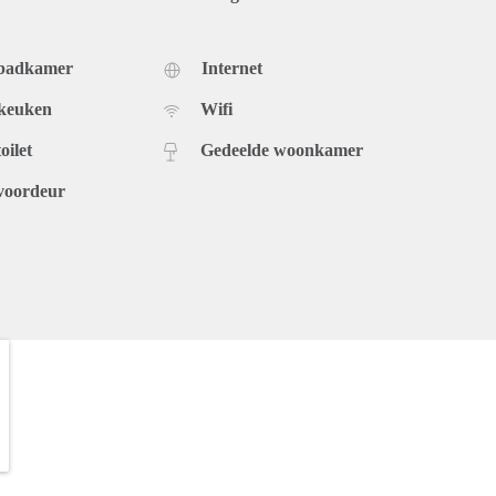
 badkamer
Internet
 keuken
Wifi
oilet
Gedeelde woonkamer
voordeur