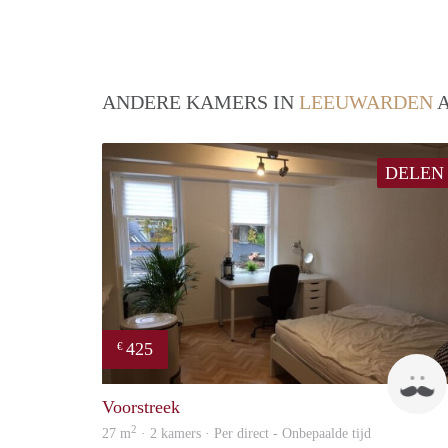
ANDERE KAMERS IN
LEEUWARDEN
A
DELEN
425
€
Voorstreek
2
27 m
· 2 kamers · Per direct - Onbepaalde tijd