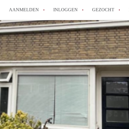
AANMELDEN
INLOGGEN
GEZOCHT
Wat is KamersLeeuwarden?
How to translate KamersLeeuw
Berekent KamersLeeuwarden
makelaarsvergoeding/bemiddel
Is KamersLeeuwarden verantwo
Kamers in Leeuwarden?
Waar kan ik opletten tijdens e
Leeuwarden?
Alle veelgestelde vragen