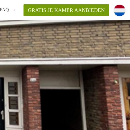
FAQ
GRATIS JE KAMER AANBIEDEN
arden!
ingsvergoeding?
ordelijk voor de aangeboden Kamer /
en bezichtiging van een Kamer in