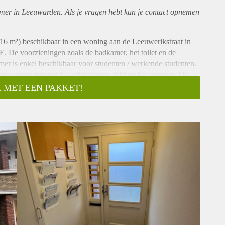
amer in Leeuwarden. Als je vragen hebt kun je contact opnemen
 16 m²) beschikbaar in een woning aan de Leeuwerikstraat in
 De voorzieningen zoals de badkamer, het toilet en de
er is enkel beschikbaar voor studenten / werkende studenten.
eeuwarden met goede verbindingen richting het centrum. Op
 bushalte en andere dagelijkse voorzieningen. Het centrum van
 MET EEN PAKKET!
per fiets of openbaar vervoer.
et zes andere bewoners;
t/tv en gemeentelijke belastingen;
or G/W/E;
 voorzieningen;
ur;