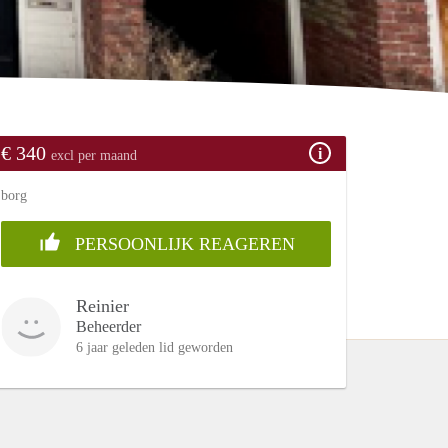
€ 340
excl per maand
borg
PERSOONLIJK REAGEREN
Reinier
Beheerder
6 jaar geleden lid geworden