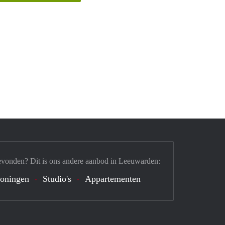
evonden? Dit is ons andere aanbod in Leeuwarden:
oningen
Studio's
Appartementen