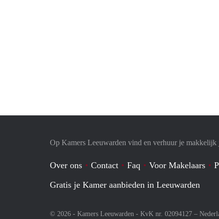
Op Kamers Leeuwarden vind en verhuur je makkelijk
Over ons
Contact
Faq
Voor Makelaars
P
Gratis je Kamer aanbieden in Leeuwarden
© 2026 - Kamers Leeuwarden - KvK nr. 02094127 –
Nederl