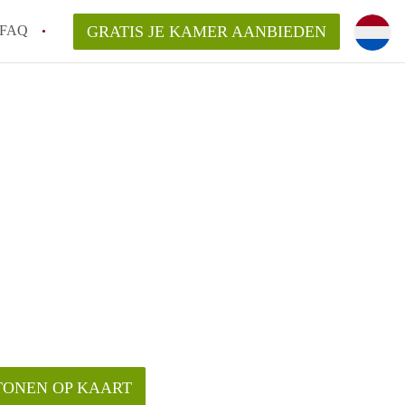
FAQ
GRATIS JE KAMER AANBIEDEN
arden!
ingsvergoeding?
ordelijk voor de aangeboden Kamer /
en bezichtiging van een Kamer in
TONEN OP KAART