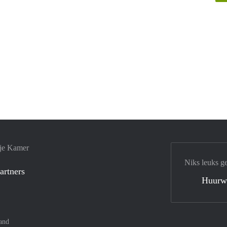
 je Kamer
Niks leuks g
artners
Huurw
and