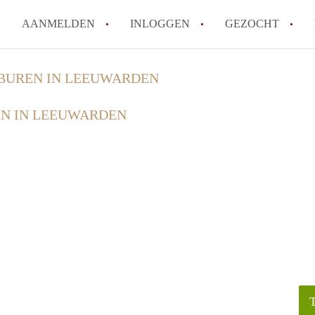
AANMELDEN
INLOGGEN
GEZOCHT
Wat is KamersLeeuwarden?
BUREN IN LEEUWARDEN
How to translate KamersLeeuw
N IN LEEUWARDEN
Berekent KamersLeeuwarden
makelaarsvergoeding/bemiddel
Is KamersLeeuwarden verantwo
Kamers in Leeuwarden?
Waar kan ik opletten tijdens e
Leeuwarden?
Alle veelgestelde vragen