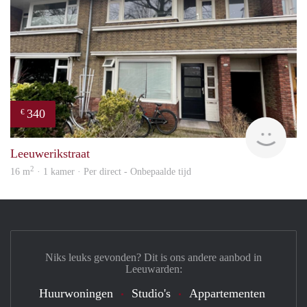
340
€
Reini
Leeuwerikstraat
2
16 m
· 1 kamer · Per direct - Onbepaalde tijd
Niks leuks gevonden? Dit is ons andere aanbod in
Leeuwarden:
Huurwoningen
Studio's
Appartementen