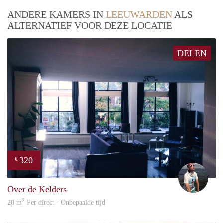
ANDERE KAMERS IN
LEEUWARDEN
ALS
ALTERNATIEF VOOR DEZE LOCATIE
DELEN
320
€
Sand
Over de Kelders
2
20 m
Per direct - Onbepaalde tijd