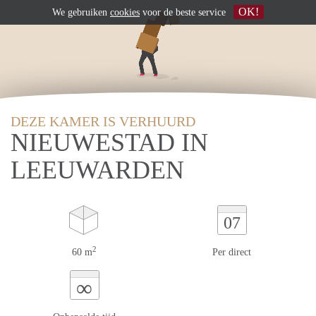
OK!
We gebruiken
cookies
voor de beste service
DEZE KAMER IS VERHUURD
NIEUWESTAD IN
LEEUWARDEN
07
2
60 m
Per direct
∞