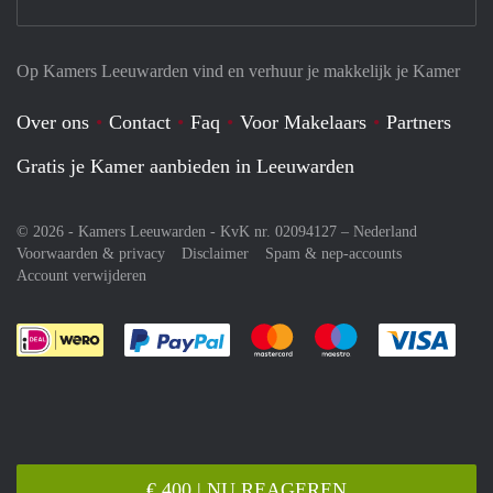
Op Kamers Leeuwarden vind en verhuur je makkelijk je Kamer
Over ons
Contact
Faq
Voor Makelaars
Partners
Gratis je Kamer aanbieden in Leeuwarden
© 2026 - Kamers Leeuwarden - KvK nr. 02094127 –
Nederland
Voorwaarden & privacy
Disclaimer
Spam & nep-accounts
Account verwijderen
Je rekent gemakkelijk af met Paypal
Je rekent gemakkelijk af met M
Je rekent gemakkelij
Je re
€ 400 | NU REAGEREN