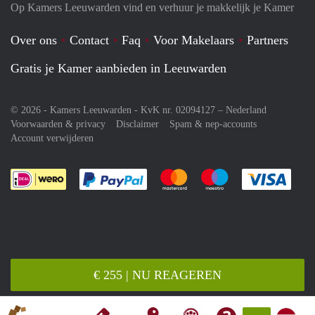
Op Kamers Leeuwarden vind en verhuur je makkelijk je Kamer
Over ons
Contact
Faq
Voor Makelaars
Partners
Gratis je Kamer aanbieden in Leeuwarden
© 2026 - Kamers Leeuwarden - KvK nr. 02094127 –
Nederland
Voorwaarden & privacy
Disclaimer
Spam & nep-accounts
Account verwijderen
Je rekent gemakkelijk af met Paypal
Je rekent gemakkelijk af met M
Je rekent gemakkelij
Je re
€ 255 | NU REAGEREN