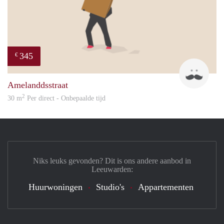
345
€
Klaa
Amelanddsstraat
2
30 m
Per direct - Onbepaalde tijd
Niks leuks gevonden? Dit is ons andere aanbod in
Leeuwarden:
Huurwoningen
Studio's
Appartementen