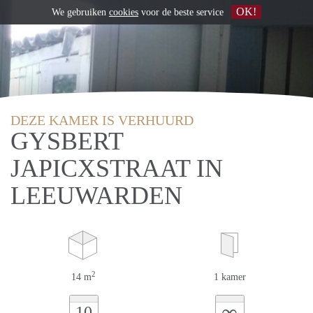
OK!
We gebruiken
cookies
voor de beste service
DEZE KAMER IS VERHUURD
GYSBERT
JAPICXSTRAAT IN
LEEUWARDEN
2
14 m
1 kamer
∞
10