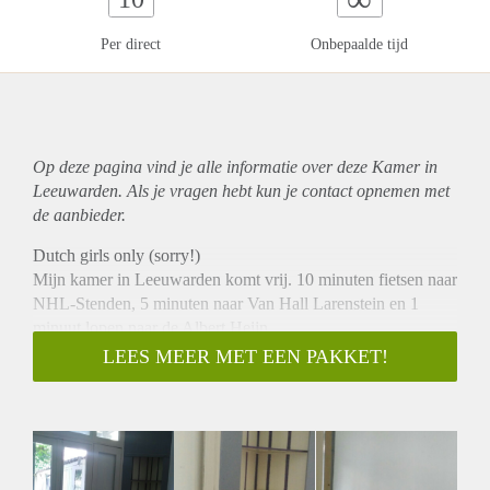
Per direct
Onbepaalde tijd
Op deze pagina vind je alle informatie over deze Kamer in
Leeuwarden. Als je vragen hebt kun je contact opnemen met
de aanbieder.
Dutch girls only (sorry!)
Mijn kamer in Leeuwarden komt vrij. 10 minuten fietsen naar
NHL-Stenden, 5 minuten naar Van Hall Larenstein en 1
minuut lopen naar de Albert Heijn.
De huur is exclusief, maar met wifi/gas/elektriciteit/water
LEES MEER MET EEN PAKKET!
kom je uit op 310 euro per maand. Je woont met nog drie
andere huisgenoten. De keuken en toilet beneden deel je
echter alleen met een huisgenootje. Badkamer met douche
bevindt zich op de tweede verdieping.
Een Hemnes uitschuif bed met twee matrassen en Kallax kast