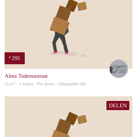
295
€
Lode
Alma Tademastraat
2
15 m
· 1 kamer · Per direct - Onbepaalde tijd
DELEN