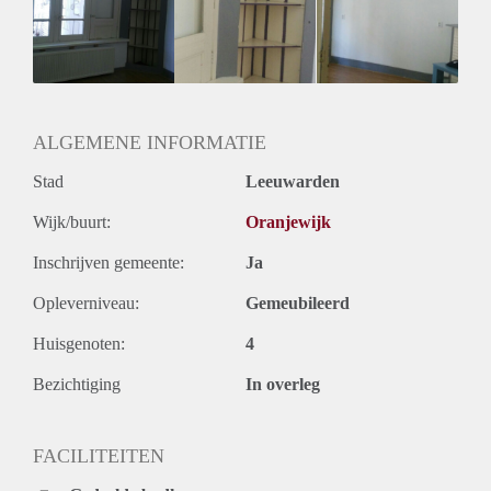
(5x5) die er in staan, zijn voor overname. Let op, in het
filmpje en de foto’s zijn deze niet te zien.
Naast de kamer zit een klein tuintje waar eventueel kan
worden gerookt. Aan het begin betaal je eenmalig 255 euro
borg.
Voor verdere vragen en om een afspraak te maken voor
ALGEMENE INFORMATIE
bezichtigen, kun je mij een berichtje sturen
Stad
Leeuwarden
Wijk/buurt:
Oranjewijk
Inschrijven gemeente:
Ja
Opleverniveau:
Gemeubileerd
Huisgenoten:
4
Bezichtiging
In overleg
FACILITEITEN