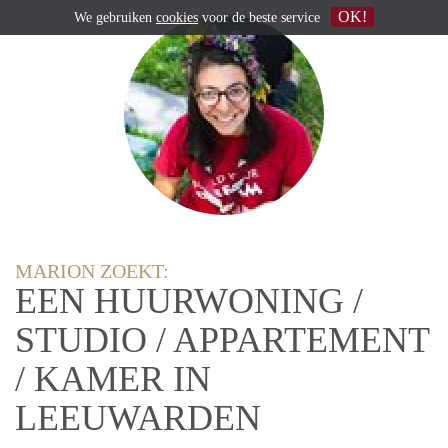
OK!
We gebruiken
cookies
voor de beste service
MARION ZOEKT:
EEN HUURWONING /
STUDIO / APPARTEMENT
/ KAMER IN
LEEUWARDEN