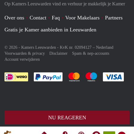
Op Kamers Leeuwarden vind en verhuur je makkelijk je Kamer
Over ons
Contact
Faq
Voor Makelaars
Partners
Gratis je Kamer aanbieden in Leeuwarden
© 2026 - Kamers Leeuwarden - KvK nr. 02094127 –
Nederland
Voorwaarden & privacy
Disclaimer
Spam & nep-accounts
Account verwijderen
Je rekent gemakkelijk af met Paypal
Je rekent gemakkelijk af met M
Je rekent gemakkelij
Je re
NU REAGEREN