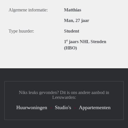
Algemene informatie:
Matthias
Man, 27 jaar
Type huurder:
Student
e
1
jaars NHL Stenden
(HBO)
Niks leuks gevonden? Dit is ons andere aanbod in
Leeuwarden:
Huurwoningen
Studio's
Appartementen