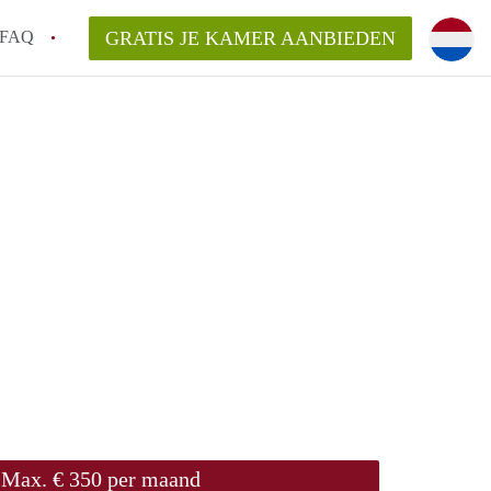
FAQ
GRATIS JE KAMER AANBIEDEN
arden!
ingsvergoeding?
ordelijk voor de aangeboden Kamer /
en bezichtiging van een Kamer in
Max. € 350 per maand