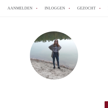
AANMELDEN
INLOGGEN
GEZOCHT
Wat is KamersLeeuwarden?
How to translate KamersLeeuw
Berekent KamersLeeuwarden
makelaarsvergoeding/bemiddel
Is KamersLeeuwarden verantwo
Kamers in Leeuwarden?
Waar kan ik opletten tijdens e
Leeuwarden?
Alle veelgestelde vragen