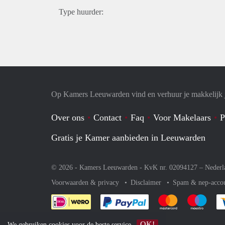
Type huurder:
Op Kamers Leeuwarden vind en verhuur je makkelijk
Over ons
Contact
Faq
Voor Makelaars
P
Gratis je Kamer aanbieden in Leeuwarden
© 2026 - Kamers Leeuwarden - KvK nr. 02094127 –
Nederl
Voorwaarden & privacy
Disclaimer
Spam & nep-acco
Je rekent gemakkelijk af 
Je rekent gemak
Je rek
OK!
We gebruiken
cookies
voor de beste service