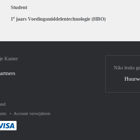
Student
e
1
jaars Voedingsmiddelentechnologie (HBO)
 je Kamer
Niks leuks g
artners
Huurw
and
unts
Account verwijderen
met Paypal
kelijk af met Mastercard
ent gemakkelijk af met Meastro
Je rekent gemakkelijk af met Visa