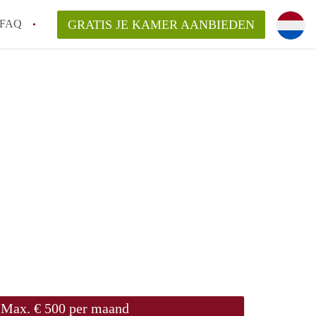
FAQ
GRATIS JE KAMER AANBIEDEN
arden!
ingsvergoeding?
ordelijk voor de aangeboden Kamer /
en bezichtiging van een Kamer in
Max. € 500 per maand