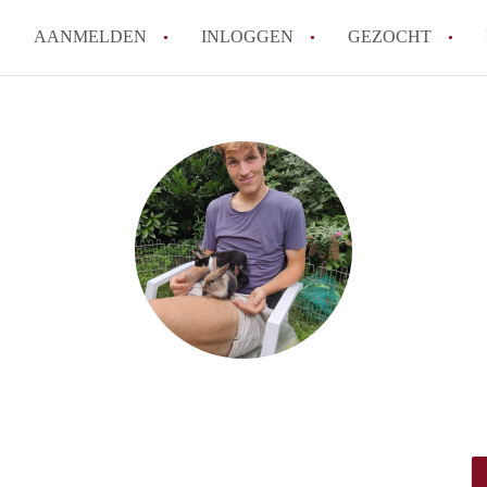
AANMELDEN
INLOGGEN
GEZOCHT
Wat is KamersLeeuwarden?
How to translate KamersLeeuw
Berekent KamersLeeuwarden
makelaarsvergoeding/bemiddel
Is KamersLeeuwarden verantwo
Kamers in Leeuwarden?
Waar kan ik opletten tijdens e
Leeuwarden?
Alle veelgestelde vragen