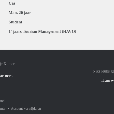
Cas
Man, 20 jaar
Student
e
1
jaars Tourism Management (HAVO)
 je Kamer
Niks leuks g
artners
Huurw
and
unts
Account verwijderen