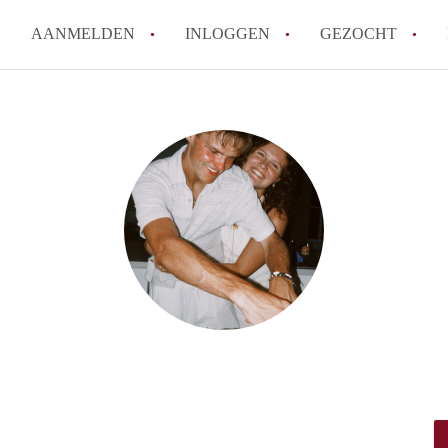
AANMELDEN
INLOGGEN
GEZOCHT
Wat is KamersLeeuwarden?
How to translate KamersLeeuw
Berekent KamersLeeuwarden
makelaarsvergoeding/bemiddel
Is KamersLeeuwarden verantwo
Kamers in Leeuwarden?
Waar kan ik opletten tijdens e
Leeuwarden?
Alle veelgestelde vragen