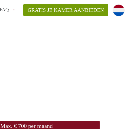
FAQ
GRATIS JE KAMER AANBIEDEN
arden!
ingsvergoeding?
ordelijk voor de aangeboden Kamer /
en bezichtiging van een Kamer in
Max. € 700 per maand