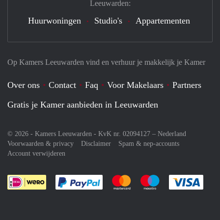
Leeuwarden:
Huurwoningen
Studio's
Appartementen
Op Kamers Leeuwarden vind en verhuur je makkelijk je Kamer
Over ons
Contact
Faq
Voor Makelaars
Partners
Gratis je Kamer aanbieden in Leeuwarden
© 2026 - Kamers Leeuwarden - KvK nr. 02094127 –
Nederland
Voorwaarden & privacy
Disclaimer
Spam & nep-accounts
Account verwijderen
Je rekent gemakkelijk af met Paypal
Je rekent gemakkelijk af met M
Je rekent gemakkelij
Je re