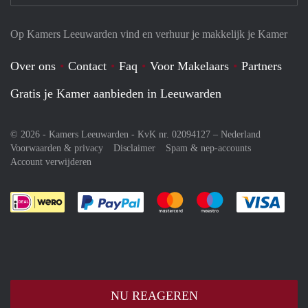
Op Kamers Leeuwarden vind en verhuur je makkelijk je Kamer
Over ons
Contact
Faq
Voor Makelaars
Partners
Gratis je Kamer aanbieden in Leeuwarden
© 2026 - Kamers Leeuwarden - KvK nr. 02094127 –
Nederland
Voorwaarden & privacy
Disclaimer
Spam & nep-accounts
Account verwijderen
Je rekent gemakkelijk af met Paypal
Je rekent gemakkelijk af met M
Je rekent gemakkelij
Je re
NU REAGEREN