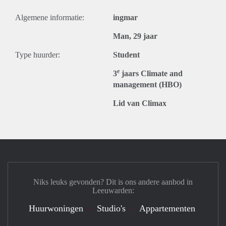
Algemene informatie:
ingmar
Man, 29 jaar
Type huurder:
Student
e
3
jaars Climate and
management (HBO)
Lid van Climax
Niks leuks gevonden? Dit is ons andere aanbod in
Leeuwarden:
Huurwoningen
Studio's
Appartementen