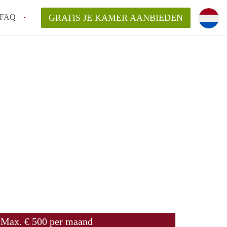
FAQ
GRATIS JE KAMER AANBIEDEN
arden!
ingsvergoeding?
ordelijk voor de aangeboden Kamer /
en bezichtiging van een Kamer in
Max. € 500 per maand