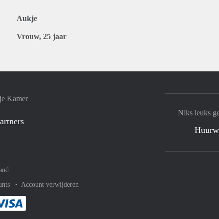
Aukje
Vrouw, 25 jaar
 je Kamer
Niks leuks g
artners
Huurw
and
unts
Account verwijderen
met Paypal
kelijk af met Mastercard
ent gemakkelijk af met Meastro
Je rekent gemakkelijk af met Visa