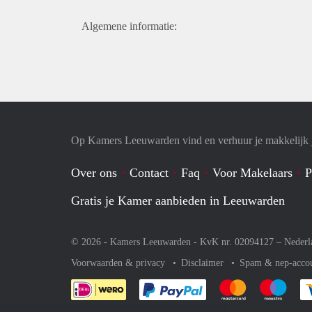
Algemene informatie:
Op Kamers Leeuwarden vind en verhuur je makkelijk
Over ons
Contact
Faq
Voor Makelaars
P
Gratis je Kamer aanbieden in Leeuwarden
© 2026 - Kamers Leeuwarden - KvK nr. 02094127 –
Nederl
Voorwaarden & privacy
Disclaimer
Spam & nep-acco
Je rekent gemakkelijk af 
Je rekent gemak
Je rek