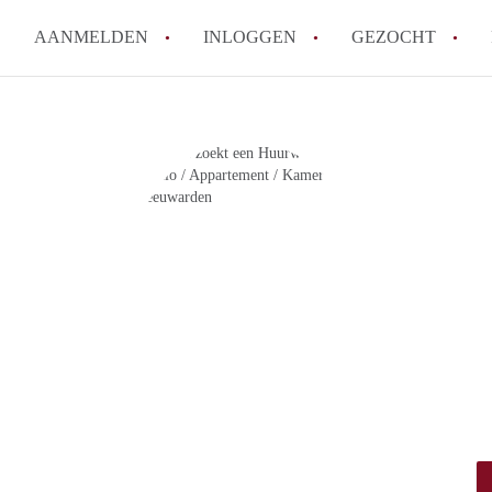
AANMELDEN
INLOGGEN
GEZOCHT
Wat is KamersLeeuwarden?
How to translate KamersLeeuw
Berekent KamersLeeuwarden
makelaarsvergoeding/bemiddel
Is KamersLeeuwarden verantwo
Kamers in Leeuwarden?
Waar kan ik opletten tijdens e
Leeuwarden?
Alle veelgestelde vragen