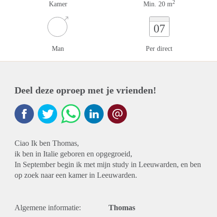
2
Kamer
Min. 20 m
07
Man
Per direct
Deel deze oproep met je vrienden!
Ciao Ik ben Thomas,
ik ben in Italie geboren en opgegroeid,
In September begin ik met mijn study in Leeuwarden, en ben
op zoek naar een kamer in Leeuwarden.
Algemene informatie:
Thomas