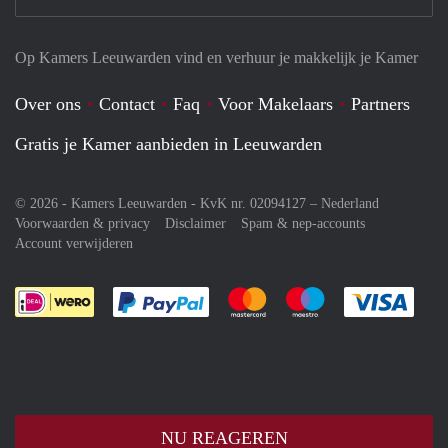
Op Kamers Leeuwarden vind en verhuur je makkelijk je Kamer
Over ons
Contact
Faq
Voor Makelaars
Partners
Gratis je Kamer aanbieden in Leeuwarden
© 2026 - Kamers Leeuwarden - KvK nr. 02094127 –
Nederland
Voorwaarden & privacy
Disclaimer
Spam & nep-accounts
Account verwijderen
Je rekent gemakkelijk af met Paypal
Je rekent gemakkelijk af met M
Je rekent gemakkelij
Je re
NU REAGEREN