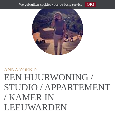
OK!
We gebruiken
cookies
voor de beste service
ANNA ZOEKT:
EEN HUURWONING /
STUDIO / APPARTEMENT
/ KAMER IN
LEEUWARDEN