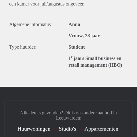
een kamer voor juli/augustus ongeveer.
Algemene informatie:
Anna
Vrouw, 28 jaar
Type huurder:
Student
e
1
jaars Small business en
retail management (HBO)
Niks leuks gevonden? Dit is ons andere aanbod in
Leeuwarden:
Huurwoningen
Studio's
Appartementen