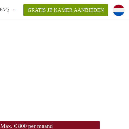
FAQ
GRATIS JE KAMER AANBIEDEN
arden!
ingsvergoeding?
ordelijk voor de aangeboden Kamer /
en bezichtiging van een Kamer in
Max. € 800 per maand