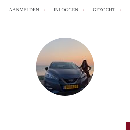
AANMELDEN
INLOGGEN
GEZOCHT
Wat is KamersLeeuwarden?
How to translate KamersLeeuw
Berekent KamersLeeuwarden
makelaarsvergoeding/bemiddel
Is KamersLeeuwarden verantwo
Kamers in Leeuwarden?
Waar kan ik opletten tijdens e
Leeuwarden?
Alle veelgestelde vragen