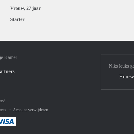
Vrouw, 27 jaar
Starter
 je Kamer
Niks leuks g
artners
Huurw
and
unts
Account verwijderen
met Paypal
kelijk af met Mastercard
ent gemakkelijk af met Meastro
Je rekent gemakkelijk af met Visa