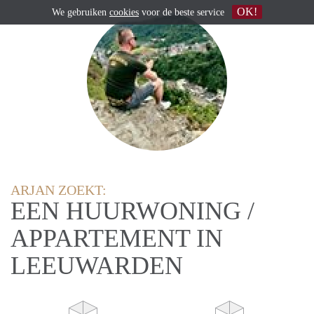
OK!
We gebruiken
cookies
voor de beste service
ARJAN ZOEKT:
EEN HUURWONING /
APPARTEMENT IN
LEEUWARDEN