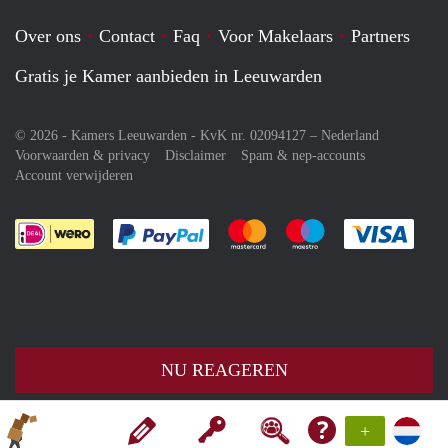
Over ons
Contact
Faq
Voor Makelaars
Partners
Gratis je Kamer aanbieden in Leeuwarden
© 2026 - Kamers Leeuwarden - KvK nr. 02094127 –
Nederland
Voorwaarden & privacy
Disclaimer
Spam & nep-accounts
Account verwijderen
Je rekent gemakkelijk af met Paypal
Je rekent gemakkelijk af met M
Je rekent gemakkelij
Je re
NU REAGEREN
+