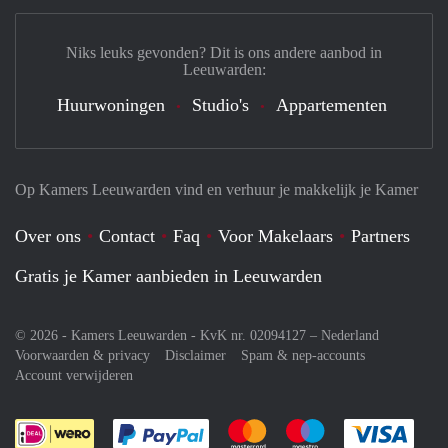
Niks leuks gevonden? Dit is ons andere aanbod in
Leeuwarden:
Huurwoningen
Studio's
Appartementen
Op Kamers Leeuwarden vind en verhuur je makkelijk je Kamer
Over ons
Contact
Faq
Voor Makelaars
Partners
Gratis je Kamer aanbieden in Leeuwarden
© 2026 - Kamers Leeuwarden - KvK nr. 02094127 –
Nederland
Voorwaarden & privacy
Disclaimer
Spam & nep-accounts
Account verwijderen
Je rekent gemakkelijk af met Paypal
Je rekent gemakkelijk af met M
Je rekent gemakkelij
Je re