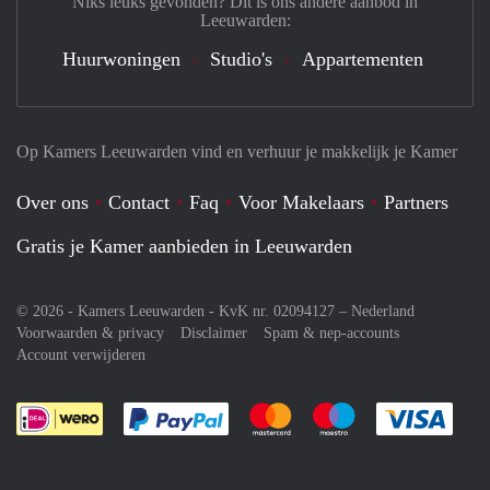
Niks leuks gevonden? Dit is ons andere aanbod in
Leeuwarden:
Huurwoningen
Studio's
Appartementen
Op Kamers Leeuwarden vind en verhuur je makkelijk je Kamer
Over ons
Contact
Faq
Voor Makelaars
Partners
Gratis je Kamer aanbieden in Leeuwarden
© 2026 - Kamers Leeuwarden - KvK nr. 02094127 –
Nederland
Voorwaarden & privacy
Disclaimer
Spam & nep-accounts
Account verwijderen
Je rekent gemakkelijk af met Paypal
Je rekent gemakkelijk af met M
Je rekent gemakkelij
Je re