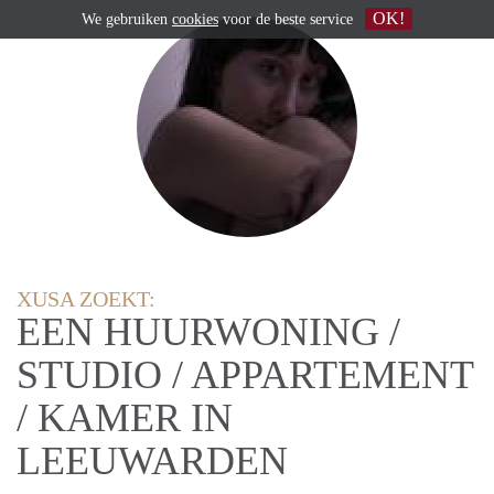
OK!
We gebruiken
cookies
voor de beste service
XUSA ZOEKT:
EEN HUURWONING /
STUDIO / APPARTEMENT
/ KAMER IN
LEEUWARDEN