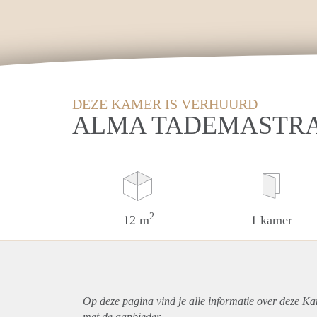
DEZE KAMER IS VERHUURD
ALMA TADEMASTRA
2
12 m
1 kamer
Op deze pagina vind je alle informatie over deze K
met de aanbieder.