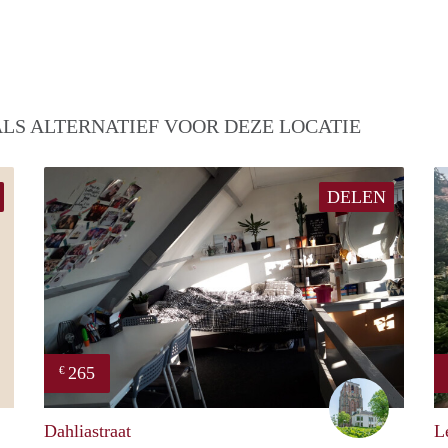
LS ALTERNATIEF VOOR DEZE LOCATIE
DELEN
265
€
Ina
Woning/ka
Dahliastraat
L