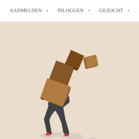
AANMELDEN
INLOGGEN
GEZOCHT
Wat is KamersLeeuwarden?
How to translate KamersLeeuw
Berekent KamersLeeuwarden
makelaarsvergoeding/bemiddel
Is KamersLeeuwarden verantwo
Kamers in Leeuwarden?
Waar kan ik opletten tijdens e
Leeuwarden?
Alle veelgestelde vragen