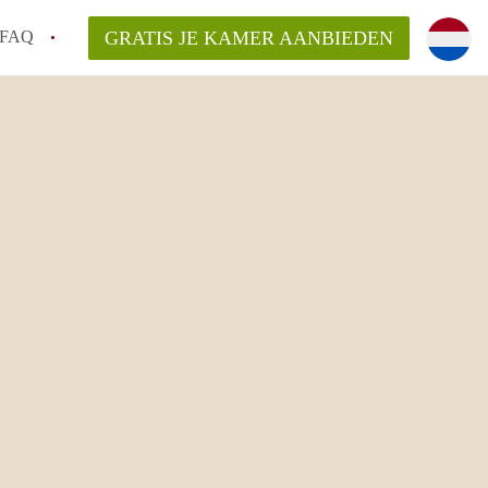
FAQ
GRATIS JE KAMER AANBIEDEN
arden!
ingsvergoeding?
ordelijk voor de aangeboden Kamer /
en bezichtiging van een Kamer in