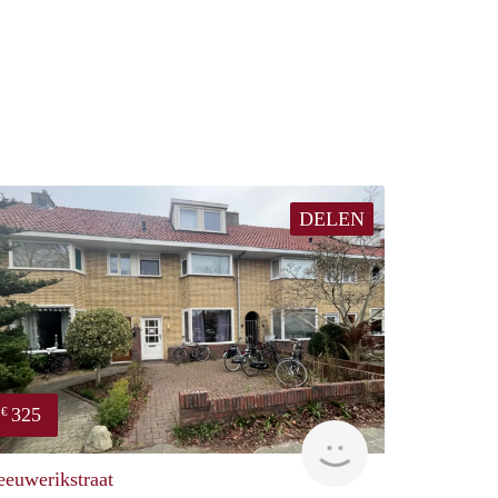
DELEN
325
€
mer te huur
Reinier
eeuwerikstraat