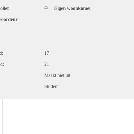
oilet
Eigen woonkamer
voordeur
d:
17
d:
21
Maakt niet uit
Student