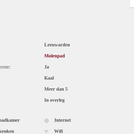
Leeuwarden
Molenpad
eente:
Ja
Kaal
Meer dan 5
In overleg
 badkamer
Internet
 keuken
Wifi