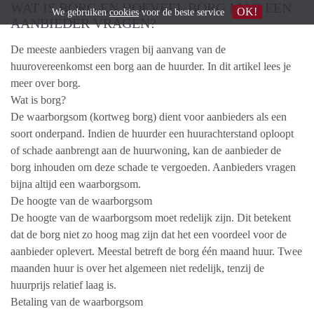
WAT IS BORG EN HOEVEEL BORG MAG EEN
OK!
We gebruiken
cookies
voor de beste service
AANBIEDER VRAGEN?
De meeste aanbieders vragen bij aanvang van de
huurovereenkomst een borg aan de huurder. In dit artikel lees je
meer over borg.
Wat is borg?
De waarborgsom (kortweg borg) dient voor aanbieders als een
soort onderpand. Indien de huurder een huurachterstand oploopt
of schade aanbrengt aan de huurwoning, kan de aanbieder de
borg inhouden om deze schade te vergoeden. Aanbieders vragen
bijna altijd een waarborgsom.
De hoogte van de waarborgsom
De hoogte van de waarborgsom moet redelijk zijn. Dit betekent
dat de borg niet zo hoog mag zijn dat het een voordeel voor de
aanbieder oplevert. Meestal betreft de borg één maand huur. Twee
maanden huur is over het algemeen niet redelijk, tenzij de
huurprijs relatief laag is.
Betaling van de waarborgsom