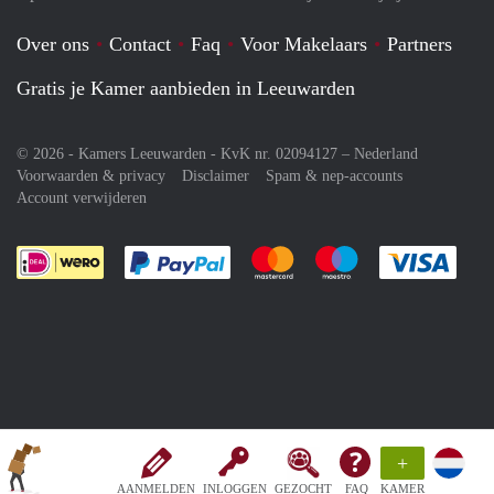
Over ons
Contact
Faq
Voor Makelaars
Partners
Gratis je Kamer aanbieden in Leeuwarden
© 2026 - Kamers Leeuwarden - KvK nr. 02094127 –
Nederland
Voorwaarden & privacy
Disclaimer
Spam & nep-accounts
Account verwijderen
Je rekent gemakkelijk af met Paypal
Je rekent gemakkelijk af met M
Je rekent gemakkelij
Je re
+
AANMELDEN
INLOGGEN
GEZOCHT
FAQ
KAMER