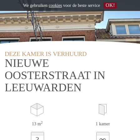
OK!
We gebruiken
cookies
voor de beste service
DEZE KAMER IS VERHUURD
NIEUWE
OOSTERSTRAAT IN
LEEUWARDEN
2
13 m
1 kamer
∞
?