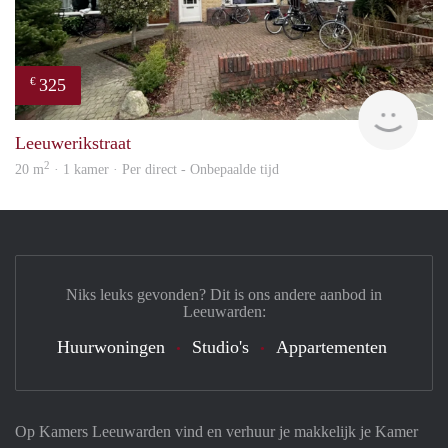
325
€
Reini
Leeuwerikstraat
2
20 m
· 1 kamer · Per direct - Onbepaalde tijd
Niks leuks gevonden? Dit is ons andere aanbod in
Leeuwarden:
Huurwoningen
Studio's
Appartementen
Op Kamers Leeuwarden vind en verhuur je makkelijk je Kamer