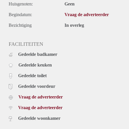
Huisgenoten:
Geen
Telefonische reacties kunnen wij helaas niet in behandeling
nemen. De volgorde van binnengekomen reacties bepaalt
Begindatum:
Vraag de adverteerder
welke kandidaten worden uitgenodigd voor de eerste selectie.
Vanwege het grote aantal aanvragen kunnen wij niet op
Bezichtiging
In overleg
iedereen reageren. Wij nodigen doorgaans circa 5 kandidaten
uit voor een bezichtiging. We kunnen helaas niet iedereen
FACILITEITEN
persoonlijk beantwoorden of uitnodigen.
Gedeelde badkamer
Gedeelde keuken
Gedeelde toilet
Gedeelde voordeur
Vraag de adverteerder
Vraag de adverteerder
Gedeelde woonkamer