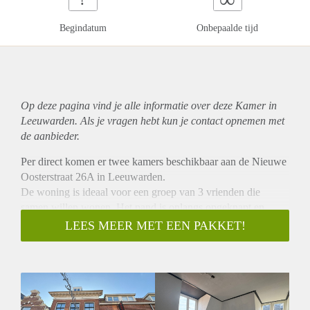
Begindatum
Onbepaalde tijd
Op deze pagina vind je alle informatie over deze Kamer in
Leeuwarden. Als je vragen hebt kun je contact opnemen met
de aanbieder.
Per direct komen er twee kamers beschikbaar aan de Nieuwe
Oosterstraat 26A in Leeuwarden.
De woning is ideaal voor een groep van 3 vrienden die
samen willen wonen. Het pand is onlangs opgeknapt en
wordt binnenkort voorzien van een gloednieuwe keuken.
LEES MEER MET EEN PAKKET!
Locatie:
Deze kamers zijn gelegen in de binnenstad van Leeuwarden.
Op korte fietsafstand van onderwijsinstellingen en het
stadscentrum. In de directe omgeving vind je supermarkten,
eetgelegenheden, bushaltes en andere dagelijks