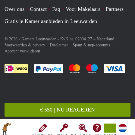
Over ons
Contact
Faq
Voor Makelaars
Partners
Gratis je Kamer aanbieden in Leeuwarden
© 2026 - Kamers Leeuwarden - KvK nr. 02094127 –
Nederland
Voorwaarden & privacy
Disclaimer
Spam & nep-accounts
Account verwijderen
Je rekent gemakkelijk af met Paypal
Je rekent gemakkelijk af met M
Je rekent gemakkelij
Je re
€ 550 | NU REAGEREN
+