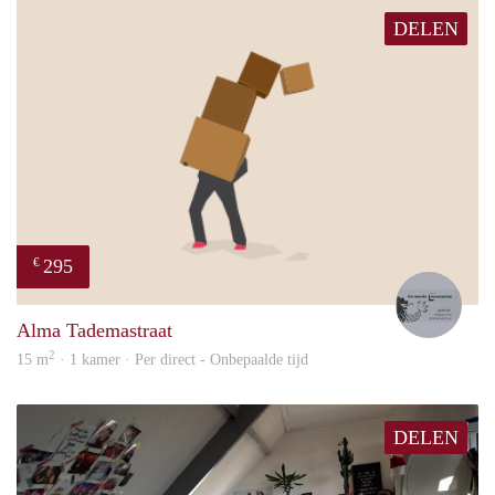
DELEN
295
€
Lode
Alma Tademastraat
2
15 m
· 1 kamer · Per direct - Onbepaalde tijd
DELEN