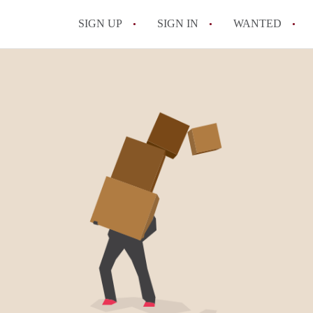
SIGN UP
SIGN IN
WANTED
All FAQs