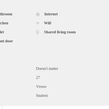
athroom
Internet
tchen
Wifi
let
Shared living room
ont door
Doesn't matter
27
Vrouw
Student