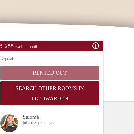
€ 255
excl. a month
Deposit
RENTED OUT
SEARCH OTHER ROOMS IN
LEEUWARDEN
Salomé
joined 8 years ago