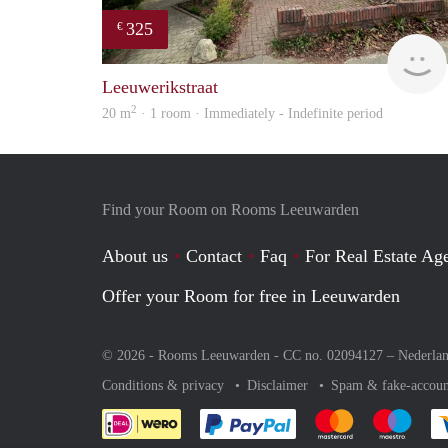
325
€
Leeuwerikstraat
2
20 m
· 1 room · Immediately - Indefinite period
Find your Room on Rooms Leeuwarden
About us
Contact
Faq
For Real Estate Age
Offer your Room for free in Leeuwarden
© 2026 - Rooms Leeuwarden - CC no. 02094127 –
Nederla
Conditions & privacy
Disclaimer
Spam & fake-accoun
Pay easily with :payment 
Pay easily with
Pay e