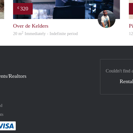
320
€
Reinier
Sander
Over de Kelders
P
2
20 m
Immediately - Indefinite period
1
Couldn't find 
nts/Realtors
Rental
nd
ts
method
 :payment method
asily with :payment method
Pay easily with :payment method