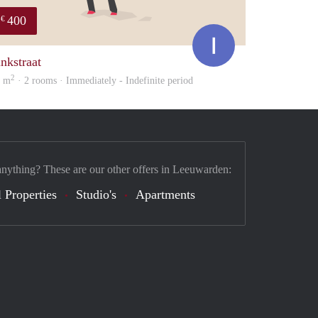
400
€
Ina
inkstraat
2
2 m
· 2 rooms · Immediately - Indefinite period
anything? These are our other offers in Leeuwarden:
 Properties
Studio's
Apartments