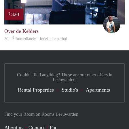
320
€
Sand
Over de Kelders
2
20 m
Immediately - Indefinite period
Couldn't find anything? These are our other offers in
Leeuwarden:
Rental Properties
Studio's
Apartments
Find your Room on Rooms Leeuwarden
About us
Contact
Faq