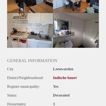
met mijn schildpad staan, maar die neem ik natuurlijk met me
mee, dus daar heb je geen omkijken naar.
Je deelt het huis met drie andere studenten: beneden wonen
een jongen en een meisje, en je bovenbuurvrouw woont op
dezelfde verdieping als jij. We delen de douche, de
wasmachine en de droger. Iedereen in huis heeft zijn eigen
leven en is best druk, maar als we elkaar tegenkomen in de
gang maken we altijd even tijd voor een praatje. Verder
houden we het graag netjes en werken we met een
schoonmaakrooster, zodat het huis fris blijft.
GENERAL INFORMATION
City
Leeuwarden
District/Neighbourhood:
Indische buurt
Register municipality:
Yes
Status:
Decorated
Housemates:
3