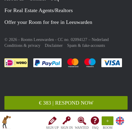
For Real Estate Agents/Realtors
Offer your Room for free in Leeuwarden
© 2026 - Rooms Leeuwarden - CC no. 02094127 –
Nederland
Conditions & privacy
Disclaimer
Spam & fake-accounts
Pay easily with :payment method
Pay easily with :payment meth
Pay easily with :pay
Pay e
€ 383 | RESPOND NOW
+
SIGN UP
SIGN IN
WANTED
FAQ
ROOM