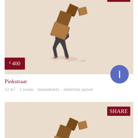
400
€
Ina
Pinkstraat
2
12 m
· 2 rooms · Immediately - Indefinite period
SHARE