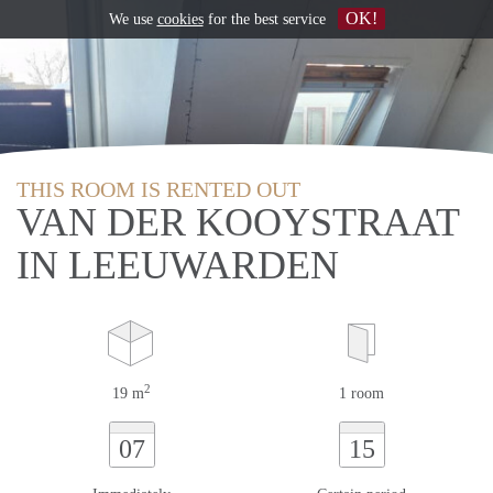
OK!
We use
cookies
for the best service
THIS ROOM IS RENTED OUT
VAN DER KOOYSTRAAT
IN LEEUWARDEN
2
19 m
1 room
07
15