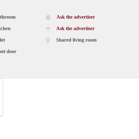
athroom
Ask the advertiser
tchen
Ask the advertiser
let
Shared living room
ont door