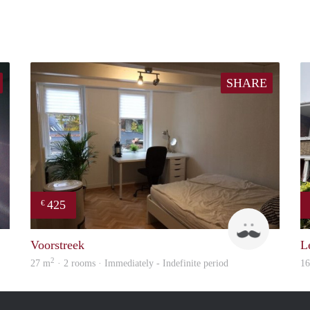
SHARE
425
€
Sander
titu
Voorstreek
L
2
27 m
· 2 rooms · Immediately - Indefinite period
1