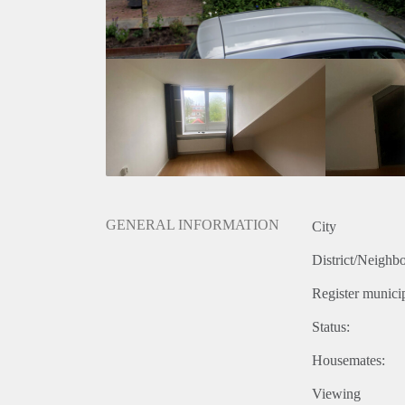
GENERAL INFORMATION
City
District/Neighb
Register municip
Status:
Housemates:
Viewing