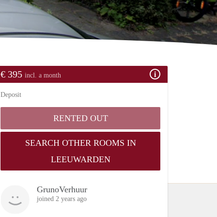
€ 395
incl. a month
Deposit
RENTED OUT
SEARCH OTHER ROOMS IN
LEEUWARDEN
GrunoVerhuur
joined 2 years ago