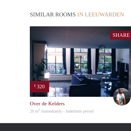
SIMILAR ROOMS
IN LEEUWARDEN
SHARE
320
€
Over de Kelders
2
20 m
Immediately - Indefinite period