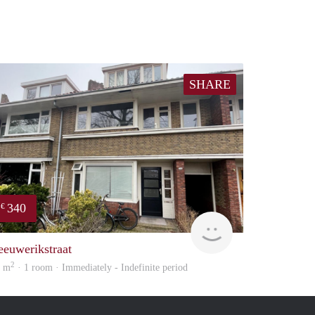
SHARE
340
€
Reinier
eeuwerikstraat
2
6 m
· 1 room · Immediately - Indefinite period