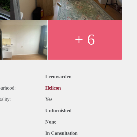
+ 6
Leeuwarden
ourhood:
Helicon
ality:
Yes
Unfurnished
None
In Consultation